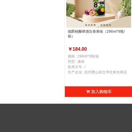
德爵精酿啤酒百香果味（296ml*8瓶/
箱）
￥184.00
规格 : 296ml*8瓶/箱
剂型 : 液体
批准文号 : /
生产企业 : 杭州萧山孙文琴生鲜水果店
加入购物车