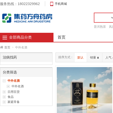
服务热线：18022329962
手机商城
普洱熟茶
凤
首页
全部商品分类
首页
>
中外名酒
治病找药
排序方式：
默认
销量
人气
分类筛选
中外名酒
中外名酒
日用百货
食品
家庭常备