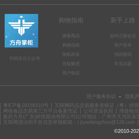
购物指南
新手上路
搜索商品
如何注册会员
购物流程
用户登录
隐私政策
找回密码
扫码关注公众号
答疑解惑
常见问题
用户协议
用户服务协议
-
隐私
粤ICP备19156510号
互联网药品交易服务资格证（粤）经营性-2
网络食品交易第三方平台备案凭证
公司营业执照
增值电信业
集药方舟(广东)科技股份有限公司|公司地址：广州市天河区东莞庄路
互联网违法和不良信息举报邮箱：| jiyaofangzhou@126.com
©2010-