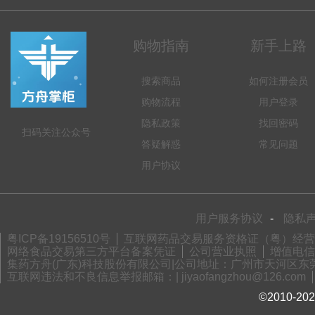
购物指南
新手上路
搜索商品
如何注册会员
购物流程
用户登录
隐私政策
找回密码
扫码关注公众号
答疑解惑
常见问题
用户协议
用户服务协议
-
隐私
粤ICP备19156510号
互联网药品交易服务资格证（粤）经营性-2
网络食品交易第三方平台备案凭证
公司营业执照
增值电信业
集药方舟(广东)科技股份有限公司|公司地址：广州市天河区东莞庄路
互联网违法和不良信息举报邮箱：| jiyaofangzhou@126.com
©2010-