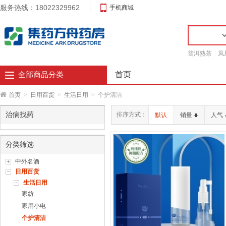
服务热线：18022329962
手机商城
普洱熟茶
凤
首页
全部商品分类
首页
>
日用百货
>
生活日用
>
个护清洁
治病找药
排序方式：
默认
销量
人气
分类筛选
中外名酒
日用百货
生活日用
家纺
家用小电
个护清洁