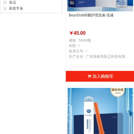
食品
家庭常备
BeyoDoll抑菌护理洗液-洗液
￥45.00
规格 : 50ml/瓶
剂型 : /
批准文号 : /
生产企业 : 广东旭睿美医辽科技有限公司
加入购物车