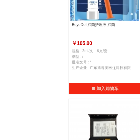
BeyoDoll抑菌护理液-抑菌
￥105.00
规格 : 3ml/支，6支/套
剂型 : /
批准文号 : /
生产企业 : 广东旭睿美医辽科技有限公司
加入购物车