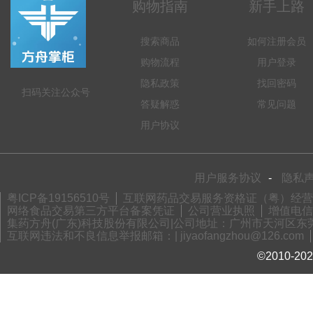
购物指南
新手上路
搜索商品
如何注册会员
购物流程
用户登录
隐私政策
找回密码
扫码关注公众号
答疑解惑
常见问题
用户协议
用户服务协议
-
隐私
粤ICP备19156510号
互联网药品交易服务资格证（粤）经营性-2
网络食品交易第三方平台备案凭证
公司营业执照
增值电信业
集药方舟(广东)科技股份有限公司|公司地址：广州市天河区东莞庄路
互联网违法和不良信息举报邮箱：| jiyaofangzhou@126.com
©2010-