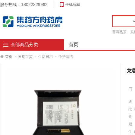
服务热线：18022329962
手机商城
普洱熟茶
凤
首页
全部商品分类
首页
>
日用百货
>
生活日用
>
个护清洁
龙蓉
门
通
批 
剂
规
生 