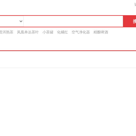
普洱熟茶
凤凰单丛茶叶
小茶罐
化橘红
空气净化器
精酿啤酒